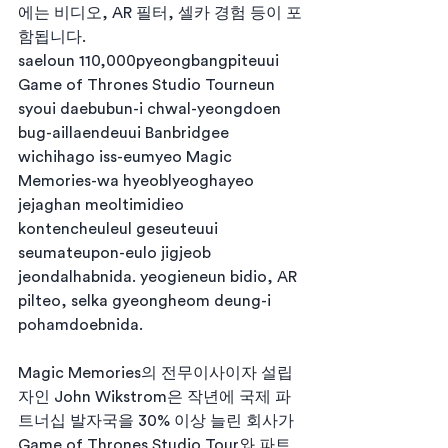
에는 비디오, AR 필터, 셀카 경험 등이 포
함됩니다.
saeloun 110,000pyeongbangpiteuui 
Game of Thrones Studio Tourneun 
syoui daebubun-i chwal-yeongdoen 
bug-aillaendeuui Banbridgee 
wichihago iss-eumyeo Magic 
Memories-wa hyeoblyeoghayeo 
jejaghan meoltimidieo 
kontencheuleul geseuteuui 
seumateupon-eulo jigjeob 
jeondalhabnida. yeogieneun bidio, AR 
pilteo, selka gyeongheom deung-i 
pohamdoebnida.
Magic Memories의 전무이사이자 설립
자인 John Wikstrom은 작년에 국제 파
트너십 발자국을 30% 이상 늘린 회사가 
Game of Thrones Studio Tour와 파트