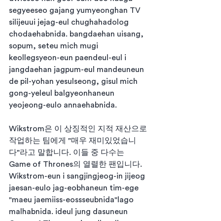
segyeeseo gajang yumyeonghan TV 
silijeuui jejag-eul chughahadolog 
chodaehabnida. bangdaehan uisang, 
sopum, seteu mich mugi 
keollegsyeon-eun paendeul-eul i 
jangdaehan jagpum-eul mandeuneun 
de pil-yohan yesulseong, gisul mich 
gong-yeleul balgyeonhaneun 
yeojeong-eulo annaehabnida.
Wikstrom은 이 상징적인 지적 재산으로 
작업하는 팀에게 "매우 재미있었습니
다"라고 말합니다. 이들 중 다수는 
Game of Thrones의 열렬한 팬입니다.
Wikstrom-eun i sangjingjeog-in jijeog 
jaesan-eulo jag-eobhaneun tim-ege 
"maeu jaemiiss-eossseubnida"lago 
malhabnida. ideul jung dasuneun 