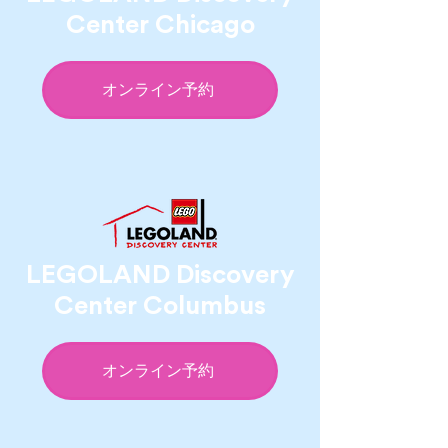
Center Chicago
オンライン予約
LEGOLAND Discovery
Center Columbus
オンライン予約