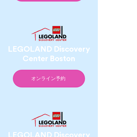
LEGOLAND Discovery
Center Boston
オンライン予約
LEGOLAND Discovery