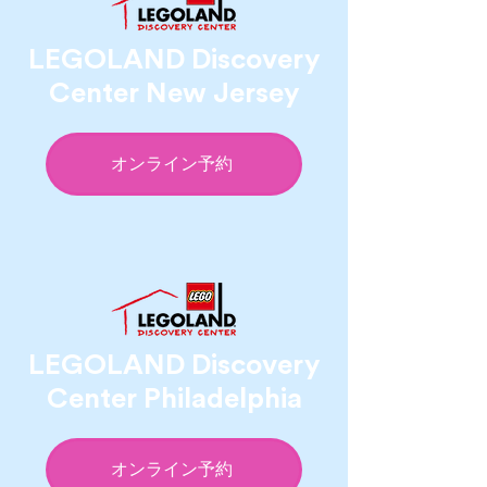
LEGOLAND Discovery
Center New Jersey
オンライン予約
LEGOLAND Discovery
Center Philadelphia
オンライン予約