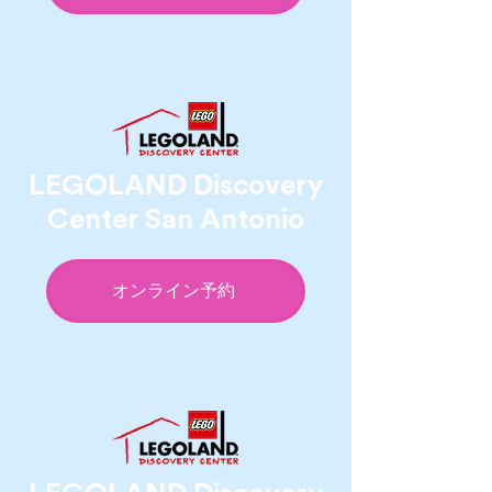
LEGOLAND Discovery
Center San Antonio
オンライン予約