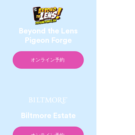
Beyond the Lens
Pigeon Forge
オンライン予約
Biltmore Estate