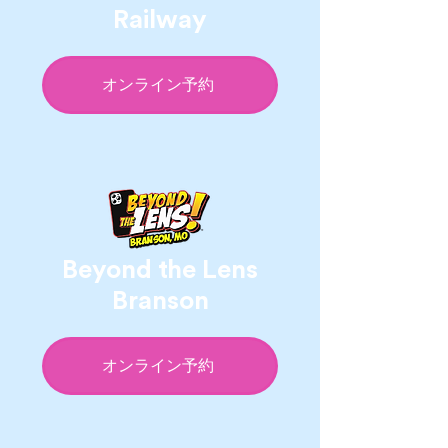
Railway
オンライン予約
Beyond the Lens
Branson
オンライン予約